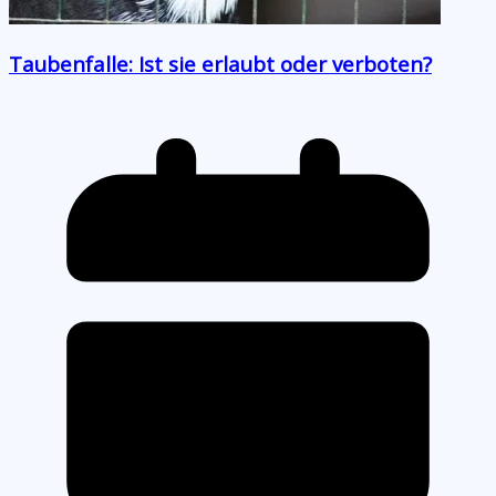
Taubenfalle: Ist sie erlaubt oder verboten?