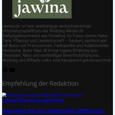
Jawina.de ist eine unabhängige deutschsprachige
Informationsplattform der Wildding Media UG
(haftungsbeschränkt) aus Feldafing. Im Fokus stehen Natur,
Tiere, Pflanzen und Landwirtschaft – fundiert, sachlich und
auf Basis von Praxiswissen, Fachquellen und redaktioneller
Recherche. Autor Marc W bringt eigene Erfahrung aus
Olivenhain, Natur und nachhaltiger Bewirtschaftung ein;
Werbung und Affiliate-Links sind transparent gekennzeichnet.
Empfehlung der Redaktion
Nachtjagd mit dem Wärmebild-Zielfernrohr: