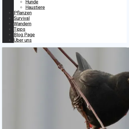
Hunde
Haustiere
Pflanzen
Survival
Wandern
Tipps
Blog Page
Über uns