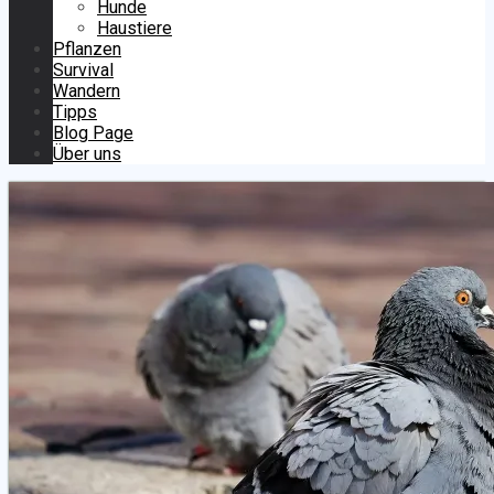
Hunde
Haustiere
Pflanzen
Survival
Wandern
Tipps
Blog Page
Über uns