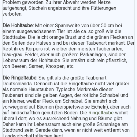
Problem geworden. Zu ihrer Abwehr werden Netze
aufgehängt, Stacheln angebracht und ihre Fütterungen
verboten.
Die Hohltaube:
Mit einer Spannweite von über 50 cm bei
einem ausgewachsenem Tier ist sie ca. so groß wie die
Stadttaube. Die leicht orange Brust und die grünen Flecken an
den Seiten des Halses sind bei dieser Taubenart markant. Der
Rest ihres Körpers ist, wie bei den meisten Taubenarten,
blau-grau. Felder, aber auch größere Parkanlagen, sind der
Lebensraum der Hohltaube. Sie ernährt sich rein pflanzlich,
von Beeren, Samen, Knospen, etc.
Die Ringeltaube:
Sie gilt als die größte Taubenart
Deutschlands. Dennoch ist die Ringeltaube nicht viel größer
als normale Haustauben. Typische Merkmale dieser
Taubenart sind die gelben Augen, der rötliche Schnabel und
ein kleiner, weißer Fleck am Schnabel. Sie ernährt sich
vorwiegend auf Bäumen (beispielsweise Eicheln), aber auch
auf landschaftlich genutzten Böden. Die
Ringeltaube
wohnt
überall dort, wo es ausreichend Nahrung und Bäume gibt.
Daher kann ihr Lebensraum auch eine große Grünanlage am
Stadtrand sein. Gerade dann, wenn er nicht weit entfernt von
Landwirtschaftsflächen liegt.