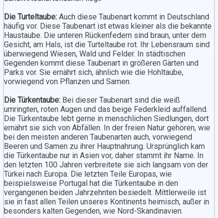
Die Turteltaube:
Auch diese Taubenart kommt in Deutschland
häufig vor. Diese Taubenart ist etwas kleiner als die bekannte
Haustaube. Die unteren Rückenfedern sind braun, unter dem
Gesicht, am Hals, ist die Turteltaube rot. Ihr Lebensraum sind
überwiegend Wiesen, Wald und Felder. In städtischen
Gegenden kommt diese Taubenart in größeren Gärten und
Parks vor. Sie ernährt sich, ähnlich wie die Hohltaube,
vorwiegend von Pflanzen und Samen.
Die Türkentaube:
Bei dieser Taubenart sind die weiß
umringten, roten Augen und das beige Federkleid auffallend.
Die Türkentaube lebt gerne in menschlichen Siedlungen, dort
ernährt sie sich von Abfällen. In der freien Natur gehören, wie
bei den meisten anderen Taubenarten auch, vorwiegend
Beeren und Samen zu ihrer Hauptnahrung. Ursprünglich kam
die Türkentaube nur in Asien vor, daher stammt ihr Name. In
den letzten 100 Jahren verbreitete sie sich langsam von der
Türkei nach Europa. Die letzten Teile Europas, wie
beispielsweise Portugal hat die Türkentaube in den
vergangenen beiden Jahrzehnten besiedelt. Mittlerweile ist
sie in fast allen Teilen unseres Kontinents heimisch, außer in
besonders kalten Gegenden, wie Nord-Skandinavien.