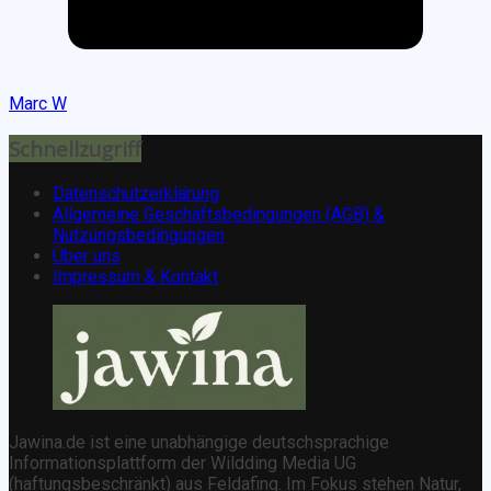
Marc W
Schnellzugriff
Datenschutzerklärung
Allgemeine Geschäftsbedingungen (AGB) &
Nutzungsbedingungen
Über uns
Impressum & Kontakt
Jawina.de ist eine unabhängige deutschsprachige
Informationsplattform der Wildding Media UG
(haftungsbeschränkt) aus Feldafing. Im Fokus stehen Natur,