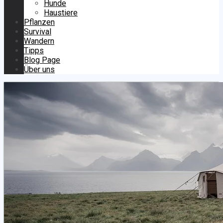
Hunde
Haustiere
Pflanzen
Survival
Wandern
Tipps
Blog Page
Über uns