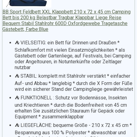
BB Sport Feldbett XXL Klappbett 210 x 72 x 45 cm Camping
Bett bis 200 kg Belastbar Tragbar Klappbar Liege Reise
Bequem Stabil Stahlrohr 600D Oxfordgewebe Tragetasche
Gästebett, Farbe:Blue
⛺️ VIELSEITIG: ein Bett für Drinnen und Draußen *
Schlafkomfort mit vielen Einsatzmöglichkeiten * als
Gästebett oder Gartenliege, auf Festivals, bei Camping
oder Angeltouren, in Notunterkünfte oder Zeltlager
nutzbar
⛺️ STABIL: komplett mit Stahlrohr verstärkt * einfacher
Auf- und Abbau * langlebig * durch die X Form der Füße
wird ein sicherer Stand der Campingliege gewährleistet
⛺️ FUNKTIONELL : Schutz vor Bodennässe, Insekten
und Kriechtieren * durch die Bodenfreiheit von 45 cm
erhalten Sie zusätzlichen Stauraum für Gepäck oder
Equipment * zusammenklappbar
⛺️ LIEGEFLÄCHE: bequeme Größe - 210 x 72 x 45 cm *
Bespannung aus 100 % Polyester * abwaschbar und