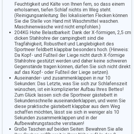
Feuchtigkeit und Kälte von Ihnen fern, so dass einem
erholsamen, tiefen Schlaf nichts im Weg steht.
(Reinigungsanleitung: Bei lokalisierten Flecken können
Sie die Stelle von Hand mit Waschmittel waschen.
Maschinenwäsche wird nicht empfohlen.)
204KG Hohe Belastbarkeit: Dank der X-förmigen, 2,5 cm
dicken Stahlrohre der campingbett sind die
Tragfähigkeit, Robustheit und Langlebigkeit des
Sportneer feldbett klappbar besonders hoch. (Hinweis:
Da Kopf- und Fußteil der Liege nicht durch X-förmige
Stahlrohre gestützt werden und daher keine schweren
Gegenstände tragen können, dürfen Sie sich nicht direkt
auf das Kopf- oder Fußteil der Liege setzen).
Auseinander- und zusammenklappen in nur 10
Sekunden: Das Letzte, was Sie sich zur Schlafenszeit
wünschen, ist ein komplizierter Aufbau Ihres Bettes!
Zum Glück lassen sich die Sportneer gästebett in
Sekundenschnelle auseinanderklappen, und wenn Sie
diese praktische gästebett klappbar aus dem Weg
schaffen möchten, lässt sie sich in weniger als 10
Sekunden zusammenklappen und in der
Aufbewahrungstasche verstauen!
Große Taschen auf beiden Seiten: Bewahren Sie alle