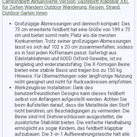
Campingbett Aktualisierte Version, Gästebett Klappbar XXL
für Zelten Wandern Outdoor Wanderung, Reisen, Strand,
Outdoor Garten Innen
Großzügige Abmessungen und dennoch kompakt: Das
73 cm erweiterte feldbett hat eine Größe von 199 x 73
cm und bietet somit mehr Platz als die meisten
Konkurrenten. Trotz seiner großzügigen Abmessungen
lässt es sich auf 102 x 20 cm zusammenfalten, sodass
es in fast jeden Kofferraum passt. Gefertigt aus
Edelstahlrahmen und 600D Oxford-Gewebe, ist es
langlebig und widerstandsfähig. Die X-förmigen Beine
bieten eine stabile Basis und tragen bis zu 150 kg.
Hinweis: Für Übernachtungen oder langfristige Nutzung
nicht geeignet und nicht für Rucksackreisen empfohlen.
Werkzeuglose Installation: Dank des
benutzerfreundlichen Designs kann dieses feldbett
selbst von Anfängern aufgestellt werden. Achten Sie
beim Aufstellen darauf, dass die Metallteile den Stoff
nicht berühren, um Beschädigungen zu vermeiden. Die
Beine sind mit Drehverschlüssen ausgestattet, die
zusätzliche Stabilität bieten. Die einfache Handhabung
ermöglicht es sogar Kindern, das feldbett klappbar
aufzubauen. Die 3-in-1 Aufbewahrungstasche hält alle