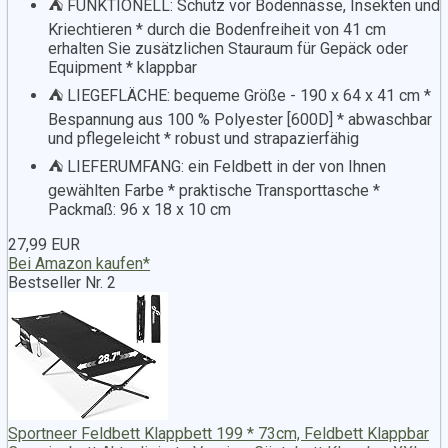
⛺️ FUNKTIONELL: Schutz vor Bodennässe, Insekten und
Kriechtieren * durch die Bodenfreiheit von 41 cm
erhalten Sie zusätzlichen Stauraum für Gepäck oder
Equipment * klappbar
⛺️ LIEGEFLÄCHE: bequeme Größe - 190 x 64 x 41 cm *
Bespannung aus 100 % Polyester [600D] * abwaschbar
und pflegeleicht * robust und strapazierfähig
⛺️ LIEFERUMFANG: ein Feldbett in der von Ihnen
gewählten Farbe * praktische Transporttasche *
Packmaß: 96 x 18 x 10 cm
27,99 EUR
Bei Amazon kaufen*
Bestseller Nr. 2
Sportneer Feldbett Klappbett 199 * 73cm, Feldbett Klappbar