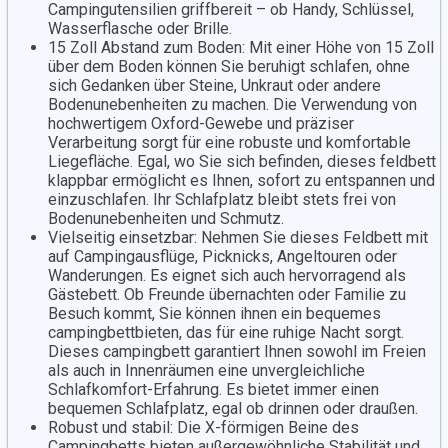
Campingutensilien griffbereit – ob Handy, Schlüssel,
Wasserflasche oder Brille.
15 Zoll Abstand zum Boden: Mit einer Höhe von 15 Zoll
über dem Boden können Sie beruhigt schlafen, ohne
sich Gedanken über Steine, Unkraut oder andere
Bodenunebenheiten zu machen. Die Verwendung von
hochwertigem Oxford-Gewebe und präziser
Verarbeitung sorgt für eine robuste und komfortable
Liegefläche. Egal, wo Sie sich befinden, dieses feldbett
klappbar ermöglicht es Ihnen, sofort zu entspannen und
einzuschlafen. Ihr Schlafplatz bleibt stets frei von
Bodenunebenheiten und Schmutz.
Vielseitig einsetzbar: Nehmen Sie dieses Feldbett mit
auf Campingausflüge, Picknicks, Angeltouren oder
Wanderungen. Es eignet sich auch hervorragend als
Gästebett. Ob Freunde übernachten oder Familie zu
Besuch kommt, Sie können ihnen ein bequemes
campingbettbieten, das für eine ruhige Nacht sorgt.
Dieses campingbett garantiert Ihnen sowohl im Freien
als auch in Innenräumen eine unvergleichliche
Schlafkomfort-Erfahrung. Es bietet immer einen
bequemen Schlafplatz, egal ob drinnen oder draußen.
Robust und stabil: Die X-förmigen Beine des
Campingbetts bieten außergewöhnliche Stabilität und