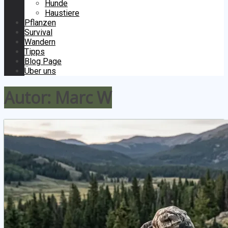
Hunde
Haustiere
Pflanzen
Survival
Wandern
Tipps
Blog Page
Über uns
Autor:
Marc W