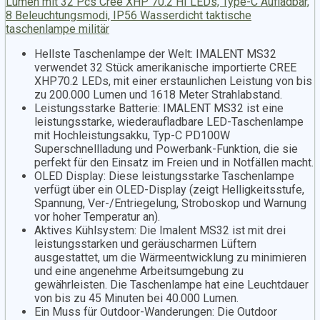
Lumen mit 32 Pcs Cree XHP 70.2 HI LEDs, Type-C Aufladbar,
8 Beleuchtungsmodi, IP56 Wasserdicht taktische
taschenlampe militär
Hellste Taschenlampe der Welt: IMALENT MS32
verwendet 32 Stück amerikanische importierte CREE
XHP70.2 LEDs, mit einer erstaunlichen Leistung von bis
zu 200.000 Lumen und 1618 Meter Strahlabstand.
Leistungsstarke Batterie: IMALENT MS32 ist eine
leistungsstarke, wiederaufladbare LED-Taschenlampe
mit Hochleistungsakku, Typ-C PD100W
Superschnellladung und Powerbank-Funktion, die sie
perfekt für den Einsatz im Freien und in Notfällen macht.
OLED Display: Diese leistungsstarke Taschenlampe
verfügt über ein OLED-Display (zeigt Helligkeitsstufe,
Spannung, Ver-/Entriegelung, Stroboskop und Warnung
vor hoher Temperatur an).
Aktives Kühlsystem: Die Imalent MS32 ist mit drei
leistungsstarken und geräuscharmen Lüftern
ausgestattet, um die Wärmeentwicklung zu minimieren
und eine angenehme Arbeitsumgebung zu
gewährleisten. Die Taschenlampe hat eine Leuchtdauer
von bis zu 45 Minuten bei 40.000 Lumen.
Ein Muss für Outdoor-Wanderungen: Die Outdoor