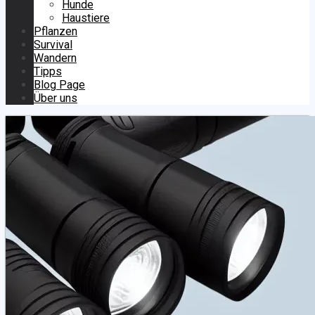
Hunde
Haustiere
Pflanzen
Survival
Wandern
Tipps
Blog Page
Über uns