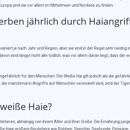
n Europa sind sie vor allem im Mittelmeer und Nordsee zu finden.
rben jährlich durch Haiangrif
 variiert je nach Jahr und Region, aber sie sind in der Regel sehr niedri
von sind längst nicht alle tödlich, was vor allem daran liegt, dass der 
ungefährlich für den Menschen. Der Weiße Hai gilt jedoch als die gefähr
 die manchmal in Angriffe auf Menschen verwickelt sind, sind der Tiger
weiße Haie?
tetieren, abhängig von ihrem Alter und ihrer Größe. Die Ernährung jung
 Haie größere Beutetiere wie Robben, Seeotter, Seehunde, Pinguine, D