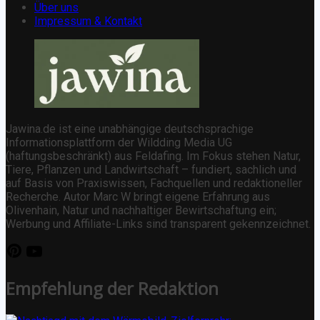
Über uns
Impressum & Kontakt
Jawina.de ist eine unabhängige deutschsprachige
Informationsplattform der Wildding Media UG
(haftungsbeschränkt) aus Feldafing. Im Fokus stehen Natur,
Tiere, Pflanzen und Landwirtschaft – fundiert, sachlich und
auf Basis von Praxiswissen, Fachquellen und redaktioneller
Recherche. Autor Marc W bringt eigene Erfahrung aus
Olivenhain, Natur und nachhaltiger Bewirtschaftung ein;
Werbung und Affiliate-Links sind transparent gekennzeichnet.
Empfehlung der Redaktion