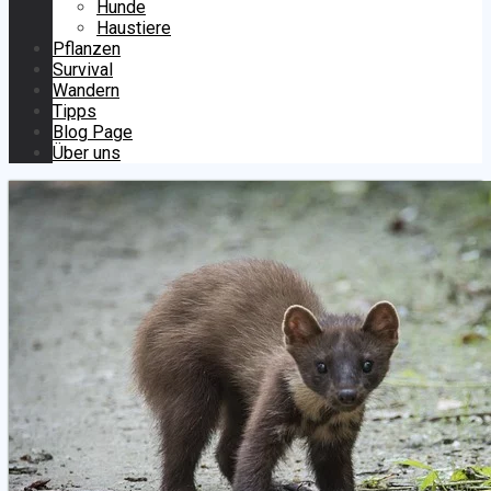
Hunde
Haustiere
Pflanzen
Survival
Wandern
Tipps
Blog Page
Über uns