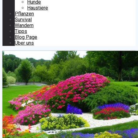
Hunde
Haustiere
Pflanzen
Survival
Wandern
Tipps
Blog Page
Über uns