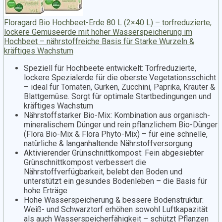
Floragard Bio Hochbeet-Erde 80 L (2×40 L) – torfreduzierte,
lockere Gemüseerde mit hoher Wasserspeicherung im
Hochbeet – nährstoffreiche Basis für Starke Wurzeln &
kräftiges Wachstum
Speziell für Hochbeete entwickelt: Torfreduzierte,
lockere Spezialerde für die oberste Vegetationsschicht
– ideal für Tomaten, Gurken, Zucchini, Paprika, Kräuter &
Blattgemüse. Sorgt für optimale Startbedingungen und
kräftiges Wachstum
Nährstoffstarker Bio-Mix: Kombination aus organisch-
mineralischem Dünger und rein pflanzlichem Bio-Dünger
(Flora Bio-Mix & Flora Phyto-Mix) – für eine schnelle,
natürliche & langanhaltende Nährstoffversorgung
Aktivierender Grünschnittkompost: Fein abgesiebter
Grünschnittkompost verbessert die
Nährstoffverfügbarkeit, belebt den Boden und
unterstützt ein gesundes Bodenleben – die Basis für
hohe Erträge
Hohe Wasserspeicherung & bessere Bodenstruktur:
Weiß- und Schwarztorf erhöhen sowohl Luftkapazität
als auch Wasserspeicherfähigkeit – schützt Pflanzen