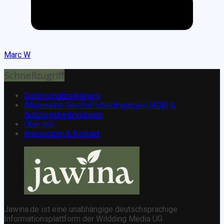
Marc W
Schnellzugriff
Datenschutzerklärung
Allgemeine Geschäftsbedingungen (AGB) &
Nutzungsbedingungen
Über uns
Impressum & Kontakt
Jawina.de ist eine unabhängige deutschsprachige
Informationsplattform der Wildding Media UG