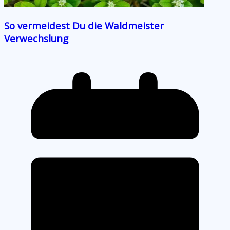
So vermeidest Du die Waldmeister
Verwechslung