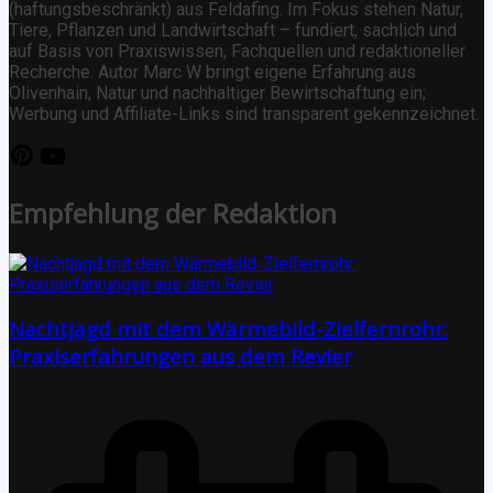
(haftungsbeschränkt) aus Feldafing. Im Fokus stehen Natur,
Tiere, Pflanzen und Landwirtschaft – fundiert, sachlich und
auf Basis von Praxiswissen, Fachquellen und redaktioneller
Recherche. Autor Marc W bringt eigene Erfahrung aus
Olivenhain, Natur und nachhaltiger Bewirtschaftung ein;
Werbung und Affiliate-Links sind transparent gekennzeichnet.
Empfehlung der Redaktion
Nachtjagd mit dem Wärmebild-Zielfernrohr:
Praxiserfahrungen aus dem Revier