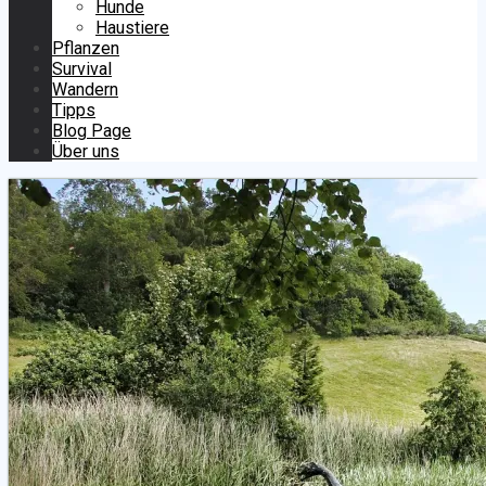
Hunde
Haustiere
Pflanzen
Survival
Wandern
Tipps
Blog Page
Über uns