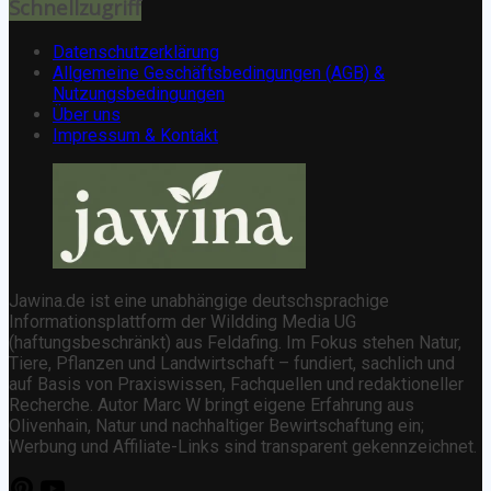
Schnellzugriff
Datenschutzerklärung
Allgemeine Geschäftsbedingungen (AGB) &
Nutzungsbedingungen
Über uns
Impressum & Kontakt
Jawina.de ist eine unabhängige deutschsprachige
Informationsplattform der Wildding Media UG
(haftungsbeschränkt) aus Feldafing. Im Fokus stehen Natur,
Tiere, Pflanzen und Landwirtschaft – fundiert, sachlich und
auf Basis von Praxiswissen, Fachquellen und redaktioneller
Recherche. Autor Marc W bringt eigene Erfahrung aus
Olivenhain, Natur und nachhaltiger Bewirtschaftung ein;
Werbung und Affiliate-Links sind transparent gekennzeichnet.