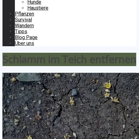
Hunde
Haustiere
Pflanzen
Survival
Wandern
Tipps
Blog Page
Über uns
Schlamm im Teich entfernen