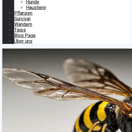
Hunde
Haustiere
Pflanzen
Survival
Wandern
Tipps
Blog Page
Über uns