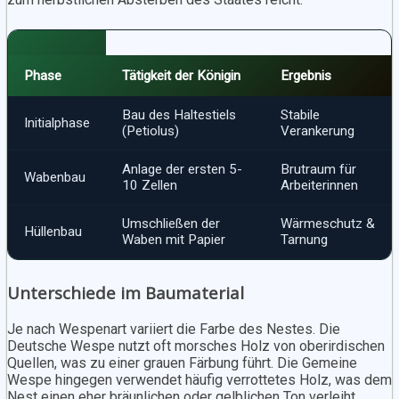
Phase
Tätigkeit der Königin
Ergebnis
Bau des Haltestiels
Stabile
Initialphase
(Petiolus)
Verankerung
Anlage der ersten 5-
Brutraum für
Wabenbau
10 Zellen
Arbeiterinnen
Umschließen der
Wärmeschutz &
Hüllenbau
Waben mit Papier
Tarnung
Unterschiede im Baumaterial
Je nach Wespenart variiert die Farbe des Nestes. Die
Deutsche Wespe nutzt oft morsches Holz von oberirdischen
Quellen, was zu einer grauen Färbung führt. Die Gemeine
Wespe hingegen verwendet häufig verrottetes Holz, was dem
Nest einen eher bräunlichen oder gelblichen Ton verleiht.