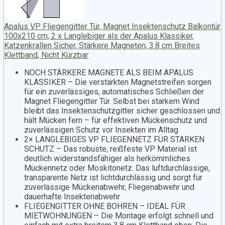
Apalus VP Fliegengitter Tür, Magnet Insektenschutz Balkontür
100x210 cm, 2 x Langlebiger als der Apalus Klassiker,
Katzenkrallen Sicher, Stärkere Magneten, 3.8 cm Breites
Klettband, Nicht Kürzbar
NOCH STÄRKERE MAGNETE ALS BEIM APALUS
KLASSIKER – Die verstärkten Magnetstreifen sorgen
für ein zuverlässiges, automatisches Schließen der
Magnet Fliegengitter Tür. Selbst bei starkem Wind
bleibt das Insektenschutzgitter sicher geschlossen und
hält Mücken fern – für effektiven Mückenschutz und
zuverlässigen Schutz vor Insekten im Alltag
2× LANGLEBIGES VP FLIEGENNETZ FÜR STARKEN
SCHUTZ – Das robuste, reißfeste VP Material ist
deutlich widerstandsfähiger als herkömmliches
Mückennetz oder Moskitonetz. Das luftdurchlässige,
transparente Netz ist lichtdurchlässig und sorgt für
zuverlässige Mückenabwehr, Fliegenabwehr und
dauerhafte Insektenabwehr
FLIEGENGITTER OHNE BOHREN – IDEAL FÜR
MIETWOHNUNGEN – Die Montage erfolgt schnell und