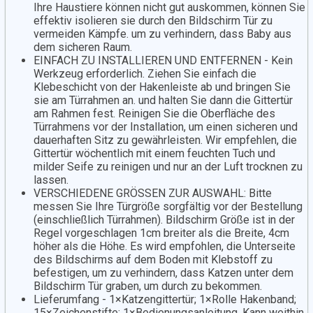
Ihre Haustiere können nicht gut auskommen, können Sie
effektiv isolieren sie durch den Bildschirm Tür zu
vermeiden Kämpfe. um zu verhindern, dass Baby aus
dem sicheren Raum.
EINFACH ZU INSTALLIEREN UND ENTFERNEN - Kein
Werkzeug erforderlich. Ziehen Sie einfach die
Klebeschicht von der Hakenleiste ab und bringen Sie
sie am Türrahmen an. und halten Sie dann die Gittertür
am Rahmen fest. Reinigen Sie die Oberfläche des
Türrahmens vor der Installation, um einen sicheren und
dauerhaften Sitz zu gewährleisten. Wir empfehlen, die
Gittertür wöchentlich mit einem feuchten Tuch und
milder Seife zu reinigen und nur an der Luft trocknen zu
lassen.
VERSCHIEDENE GRÖSSEN ZUR AUSWAHL: Bitte
messen Sie Ihre Türgröße sorgfältig vor der Bestellung
(einschließlich Türrahmen). Bildschirm Größe ist in der
Regel vorgeschlagen 1cm breiter als die Breite, 4cm
höher als die Höhe. Es wird empfohlen, die Unterseite
des Bildschirms auf dem Boden mit Klebstoff zu
befestigen, um zu verhindern, dass Katzen unter dem
Bildschirm Tür graben, um durch zu bekommen.
Lieferumfang - 1×Katzengittertür; 1×Rolle Hakenband;
15×Zeichenstifte; 1×Bedienungsanleitung. Kann weithin