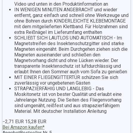
Video und unten in den Produktinformation an
IN WENIGEN MINUTEN ANGEBRACHT und wieder
entfernt, ganz einfach und schnell ohne Werkzeuge und
ohne Bohren durch KINDERLEICHTE KLEBEMONTAGE
mit dem mitgelieferten Klettband. Für Holzrahmen sind
extra Reißnägel im Lieferumfang enthalten
SCHLIEßT SICH LAUTLOS UND AUTOMATISCH - Im
Magnetstreifen des Insektenschutzgitter sind starke
Magneten eingenäht. Beim Durchgehen ziehen sich die
Magneten auseinander und schließen den
Magnetvorhang dicht und ohne Lücken wieder. Der
transparente Insektenschutz ist luftdurchlässig und
erlaubt Ihnen den Sommer auch vom Sofa zu genießen
MIT EINER FLIEGENGITTERTÜR schützen Sie sich
zuverlässig vor ungebetenen Gästen
STRAPAZIERFÄHIG UND LANGLEBIG - Das
Moskitonetz ist von bester Qualität und erlaubt eine
Jahrelange Nutzung. Die Seiten des Fliegenvorhang
sind umgenäht, reißfest und aus strapazierfähigem
Material. Mit deutscher Installation Anleitung
−2,71 EUR
15,28 EUR
Bei Amazon kaufen*
Angebot
Bestseller Nr. 5