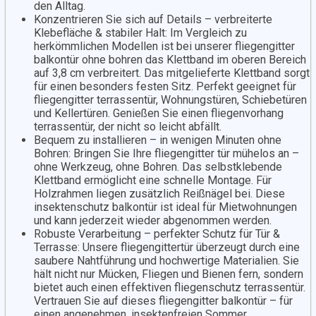
den Alltag.
Konzentrieren Sie sich auf Details – verbreiterte
Klebefläche & stabiler Halt: Im Vergleich zu
herkömmlichen Modellen ist bei unserer fliegengitter
balkontür ohne bohren das Klettband im oberen Bereich
auf 3,8 cm verbreitert. Das mitgelieferte Klettband sorgt
für einen besonders festen Sitz. Perfekt geeignet für
fliegengitter terrassentür, Wohnungstüren, Schiebetüren
und Kellertüren. Genießen Sie einen fliegenvorhang
terrassentür, der nicht so leicht abfällt.
Bequem zu installieren – in wenigen Minuten ohne
Bohren: Bringen Sie Ihre fliegengitter tür mühelos an –
ohne Werkzeug, ohne Bohren. Das selbstklebende
Klettband ermöglicht eine schnelle Montage. Für
Holzrahmen liegen zusätzlich Reißnägel bei. Diese
insektenschutz balkontür ist ideal für Mietwohnungen
und kann jederzeit wieder abgenommen werden.
Robuste Verarbeitung – perfekter Schutz für Tür &
Terrasse: Unsere fliegengittertür überzeugt durch eine
saubere Nahtführung und hochwertige Materialien. Sie
hält nicht nur Mücken, Fliegen und Bienen fern, sondern
bietet auch einen effektiven fliegenschutz terrassentür.
Vertrauen Sie auf dieses fliegengitter balkontür – für
einen angenehmen, insektenfreien Sommer.