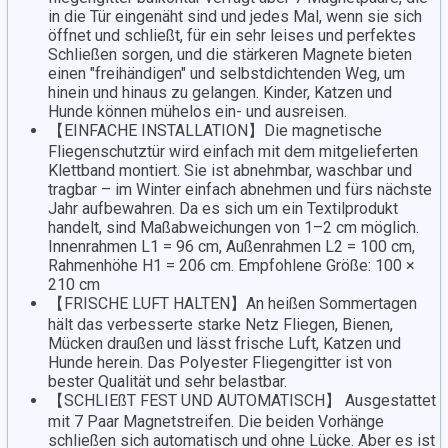
in die Tür eingenäht sind und jedes Mal, wenn sie sich
öffnet und schließt, für ein sehr leises und perfektes
Schließen sorgen, und die stärkeren Magnete bieten
einen "freihändigen" und selbstdichtenden Weg, um
hinein und hinaus zu gelangen. Kinder, Katzen und
Hunde können mühelos ein- und ausreisen.
【EINFACHE INSTALLATION】Die magnetische
Fliegenschutztür wird einfach mit dem mitgelieferten
Klettband montiert. Sie ist abnehmbar, waschbar und
tragbar – im Winter einfach abnehmen und fürs nächste
Jahr aufbewahren. Da es sich um ein Textilprodukt
handelt, sind Maßabweichungen von 1–2 cm möglich.
Innenrahmen L1 = 96 cm, Außenrahmen L2 = 100 cm,
Rahmenhöhe H1 = 206 cm. Empfohlene Größe: 100 ×
210 cm
【FRISCHE LUFT HALTEN】An heißen Sommertagen
hält das verbesserte starke Netz Fliegen, Bienen,
Mücken draußen und lässt frische Luft, Katzen und
Hunde herein. Das Polyester Fliegengitter ist von
bester Qualität und sehr belastbar.
【SCHLIEßT FEST UND AUTOMATISCH】 Ausgestattet
mit 7 Paar Magnetstreifen. Die beiden Vorhänge
schließen sich automatisch und ohne Lücke. Aber es ist