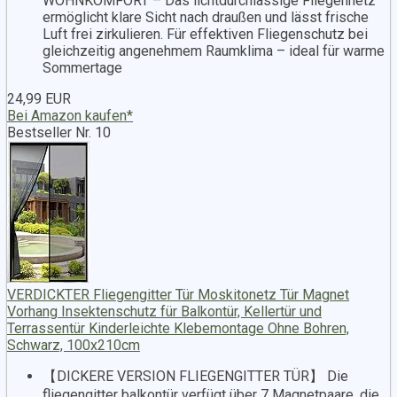
WOHNKOMFORT – Das lichtdurchlässige Fliegennetz
ermöglicht klare Sicht nach draußen und lässt frische
Luft frei zirkulieren. Für effektiven Fliegenschutz bei
gleichzeitig angenehmem Raumklima – ideal für warme
Sommertage
24,99 EUR
Bei Amazon kaufen*
Bestseller Nr. 10
VERDICKTER Fliegengitter Tür Moskitonetz Tür Magnet
Vorhang Insektenschutz für Balkontür, Kellertür und
Terrassentür Kinderleichte Klebemontage Ohne Bohren,
Schwarz, 100x210cm
【DICKERE VERSION FLIEGENGITTER TÜR】 Die
fliegengitter balkontür verfügt über 7 Magnetpaare, die