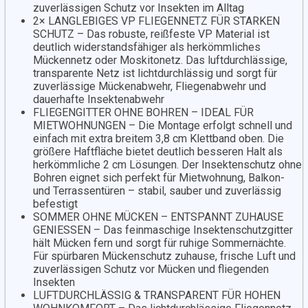
zuverlässigen Schutz vor Insekten im Alltag
2× LANGLEBIGES VP FLIEGENNETZ FÜR STARKEN
SCHUTZ – Das robuste, reißfeste VP Material ist
deutlich widerstandsfähiger als herkömmliches
Mückennetz oder Moskitonetz. Das luftdurchlässige,
transparente Netz ist lichtdurchlässig und sorgt für
zuverlässige Mückenabwehr, Fliegenabwehr und
dauerhafte Insektenabwehr
FLIEGENGITTER OHNE BOHREN – IDEAL FÜR
MIETWOHNUNGEN – Die Montage erfolgt schnell und
einfach mit extra breitem 3,8 cm Klettband oben. Die
größere Haftfläche bietet deutlich besseren Halt als
herkömmliche 2 cm Lösungen. Der Insektenschutz ohne
Bohren eignet sich perfekt für Mietwohnung, Balkon-
und Terrassentüren – stabil, sauber und zuverlässig
befestigt
SOMMER OHNE MÜCKEN – ENTSPANNT ZUHAUSE
GENIESSEN – Das feinmaschige Insektenschutzgitter
hält Mücken fern und sorgt für ruhige Sommernächte.
Für spürbaren Mückenschutz zuhause, frische Luft und
zuverlässigen Schutz vor Mücken und fliegenden
Insekten
LUFTDURCHLÄSSIG & TRANSPARENT FÜR HOHEN