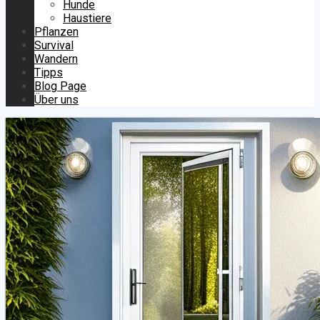
Hunde
Haustiere
Pflanzen
Survival
Wandern
Tipps
Blog Page
Über uns