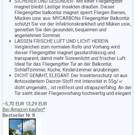
SICHERER UND GESÜNDER- Mit einer Fliegengitter
magnet bleibt Lästige Insekten draußen. Dieser
Fliegengitter balkontür magnet sperrt Fliegen Bienen,
Mücken usw. aus. MYCARBONs Fliegengitter Balkontür
schützt Sie vor der Infektionskrankheit und Müken usw.,
genießen Sie den gesunden, bequemen und
angenehmen Sommer.
LASSEN FRISCHE LUFT UND LICHT HEREIN.
Vergleichen zum normalen Rollo und Vorhang wird
dieser Fliegengitter magnet gasdurchlässig und
transparent, damit mehr Sonnenlicht und frischer Luft.
Ideal für das Fliegengitter Tür an der Balkontür,
Schlaffzimmer, Küche, Kinderzimmer anzubringen.
DICHT GENÄHT, ELEGANT. Der Insektenschutz ist aus
Antioxidantem Dacron-Stoff mit Intensität in 55g/㎡
dicht umgenäht, , ist reißfest und strapazierfähig. An der
Tür sieht dieser Fliegenvorhang hochwertig und elegant.
−5,70 EUR
13,29 EUR
Bei Amazon kaufen*
Bestseller Nr. 8