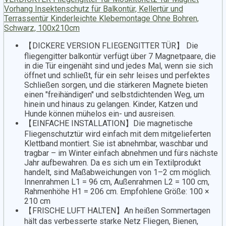
Vorhang Insektenschutz für Balkontür, Kellertür und
Terrassentür Kinderleichte Klebemontage Ohne Bohren,
Schwarz, 100x210cm
【DICKERE VERSION FLIEGENGITTER TÜR】 Die
fliegengitter balkontür verfügt über 7 Magnetpaare, die
in die Tür eingenäht sind und jedes Mal, wenn sie sich
öffnet und schließt, für ein sehr leises und perfektes
Schließen sorgen, und die stärkeren Magnete bieten
einen "freihändigen" und selbstdichtenden Weg, um
hinein und hinaus zu gelangen. Kinder, Katzen und
Hunde können mühelos ein- und ausreisen.
【EINFACHE INSTALLATION】Die magnetische
Fliegenschutztür wird einfach mit dem mitgelieferten
Klettband montiert. Sie ist abnehmbar, waschbar und
tragbar – im Winter einfach abnehmen und fürs nächste
Jahr aufbewahren. Da es sich um ein Textilprodukt
handelt, sind Maßabweichungen von 1–2 cm möglich.
Innenrahmen L1 = 96 cm, Außenrahmen L2 = 100 cm,
Rahmenhöhe H1 = 206 cm. Empfohlene Größe: 100 ×
210 cm
【FRISCHE LUFT HALTEN】An heißen Sommertagen
hält das verbesserte starke Netz Fliegen, Bienen,