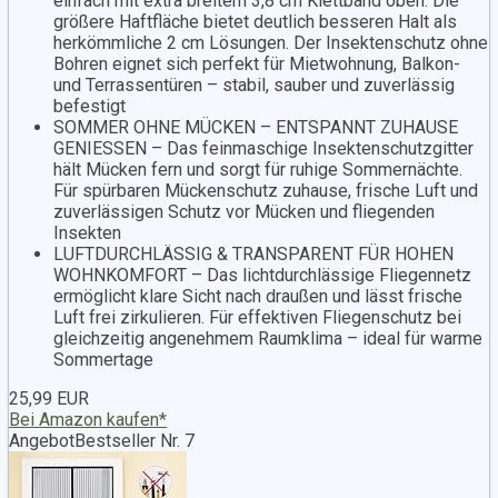
einfach mit extra breitem 3,8 cm Klettband oben. Die
größere Haftfläche bietet deutlich besseren Halt als
herkömmliche 2 cm Lösungen. Der Insektenschutz ohne
Bohren eignet sich perfekt für Mietwohnung, Balkon-
und Terrassentüren – stabil, sauber und zuverlässig
befestigt
SOMMER OHNE MÜCKEN – ENTSPANNT ZUHAUSE
GENIESSEN – Das feinmaschige Insektenschutzgitter
hält Mücken fern und sorgt für ruhige Sommernächte.
Für spürbaren Mückenschutz zuhause, frische Luft und
zuverlässigen Schutz vor Mücken und fliegenden
Insekten
LUFTDURCHLÄSSIG & TRANSPARENT FÜR HOHEN
WOHNKOMFORT – Das lichtdurchlässige Fliegennetz
ermöglicht klare Sicht nach draußen und lässt frische
Luft frei zirkulieren. Für effektiven Fliegenschutz bei
gleichzeitig angenehmem Raumklima – ideal für warme
Sommertage
25,99 EUR
Bei Amazon kaufen*
Angebot
Bestseller Nr. 7