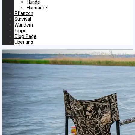
Hunde
Haustiere
Pflanzen
Survival
Wandern
Tipps
Blog Page
Über uns