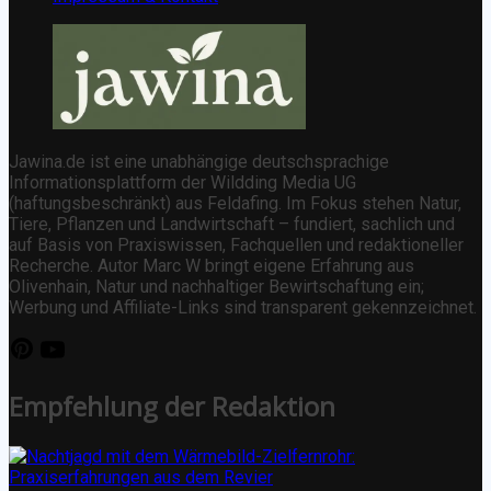
Jawina.de ist eine unabhängige deutschsprachige
Informationsplattform der Wildding Media UG
(haftungsbeschränkt) aus Feldafing. Im Fokus stehen Natur,
Tiere, Pflanzen und Landwirtschaft – fundiert, sachlich und
auf Basis von Praxiswissen, Fachquellen und redaktioneller
Recherche. Autor Marc W bringt eigene Erfahrung aus
Olivenhain, Natur und nachhaltiger Bewirtschaftung ein;
Werbung und Affiliate-Links sind transparent gekennzeichnet.
Empfehlung der Redaktion