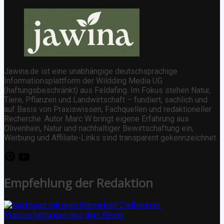
Jawina.de ist eine unabhängige deutschsprachige
Informationsplattform der Wildding Media UG
(haftungsbeschränkt) aus Feldafing. Im Fokus stehen Natur,
Tiere, Pflanzen und Landwirtschaft – fundiert, sachlich und
auf Basis von Praxiswissen, Fachquellen und redaktioneller
Recherche. Autor Marc W bringt eigene Erfahrung aus
Olivenhain, Natur und nachhaltiger Bewirtschaftung ein;
Werbung und Affiliate-Links sind transparent gekennzeichnet.
Empfehlung der Redaktion