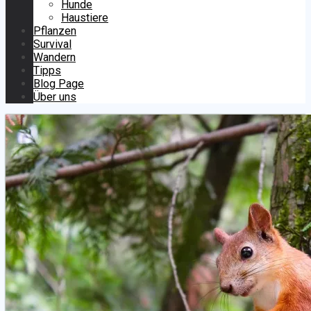
Hunde
Haustiere
Pflanzen
Survival
Wandern
Tipps
Blog Page
Über uns