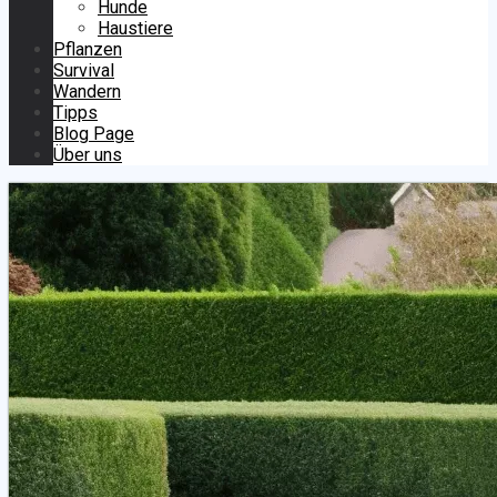
Hunde
Haustiere
Pflanzen
Survival
Wandern
Tipps
Blog Page
Über uns