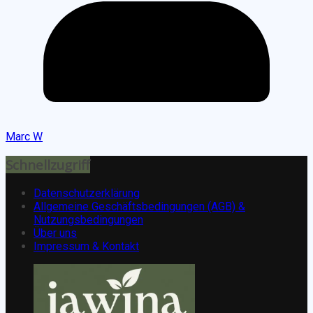
Marc W
Schnellzugriff
Datenschutzerklärung
Allgemeine Geschäftsbedingungen (AGB) &
Nutzungsbedingungen
Über uns
Impressum & Kontakt