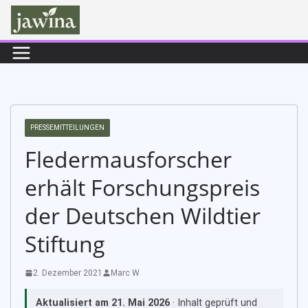
Zum
Inhalt
springen
PRESSEMITTEILUNGEN
Fledermausforscher
erhält Forschungspreis
der Deutschen Wildtier
Stiftung
2. Dezember 2021
Marc W
Aktualisiert am
21. Mai 2026
· Inhalt geprüft und